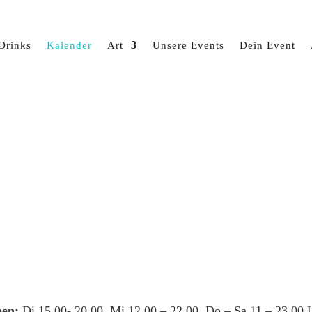
Drinks
Kalender
Art
Unsere Events
Dein Event
en:
Di 15.00- 20.00, Mi 12.00 – 22.00, Do – Sa 11 – 23.00 