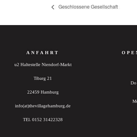
Geschlossene Gesellschaft
ANFAHRT
OPE
u2 Haltestelle Niendorf-Markt
Tibarg 21
Do 
22459 Hamburg
Mo
info(at)thevillagehamburg.de
TEl. 0152 31422328