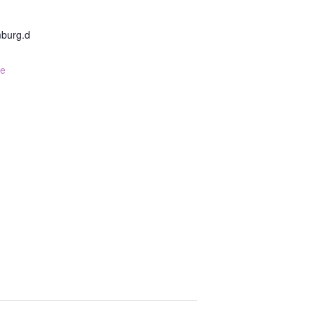
mburg.d
te