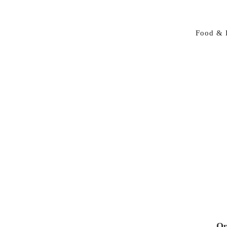
Food & 
Op