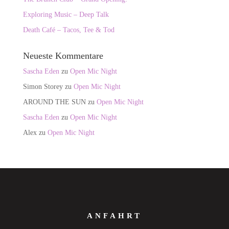
Exploring Music – Deep Talk
Death Café – Tacos, Tee & Tod
Neueste Kommentare
Sascha Eden
zu
Open Mic Night
Simon Storey
zu
Open Mic Night
AROUND THE SUN
zu
Open Mic Night
Sascha Eden
zu
Open Mic Night
Alex
zu
Open Mic Night
ANFAHRT