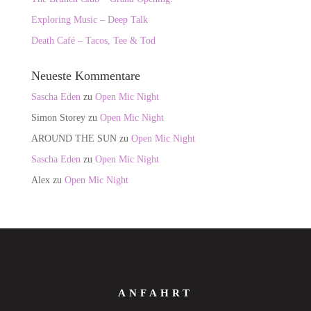
Exploring Music – Deep Talk
Death Café – Tacos, Tee & Tod
Neueste Kommentare
Sascha Eden
zu
Open Mic Night
Simon Storey
zu
Open Mic Night
AROUND THE SUN
zu
Open Mic Night
Sascha Eden
zu
Open Mic Night
Alex
zu
Open Mic Night
ANFAHRT