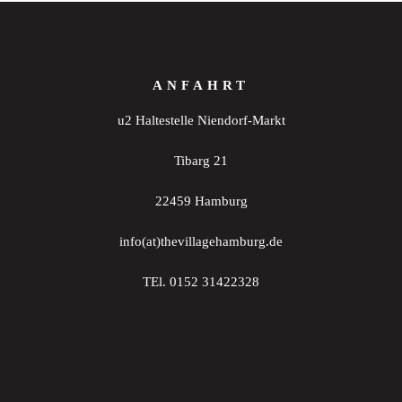
ANFAHRT
u2 Haltestelle Niendorf-Markt
Tibarg 21
22459 Hamburg
info(at)thevillagehamburg.de
TEl. 0152 31422328