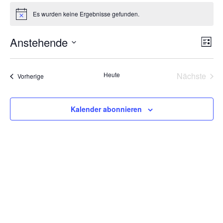
Veranstaltungen
Es wurden keine Ergebnisse gefunden.
Hinweis
Ansi
Ver
Anstehende
Liste
Ans
Navi
Datum
Nav
wählen.
Heute
Nächste
Veranstaltungen
Vorherige
Veransta
Kalender abonnieren