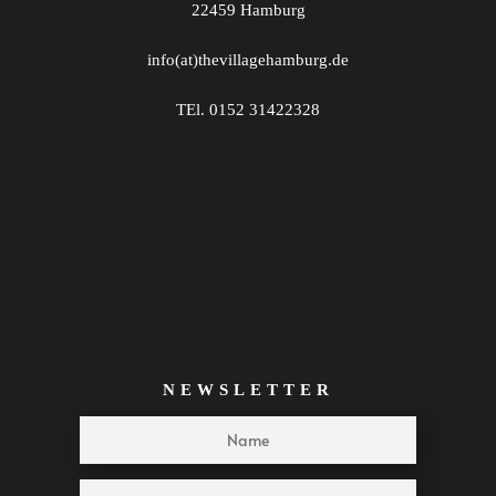
22459 Hamburg
22:00
info(at)thevillagehamburg.de
23:00
TEl. 0152 31422328
:00
NEWSLETTER