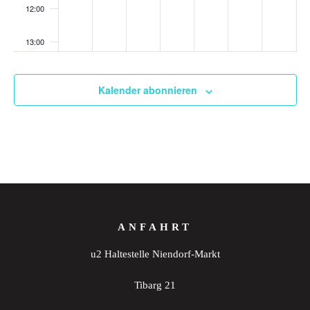
12:00
13:00
14:00
Kalender abonnieren
15:00
16:00
17:00
18:00
ANFAHRT
19:00
u2 Haltestelle Niendorf-Markt
20:00
Tibarg 21
21:00