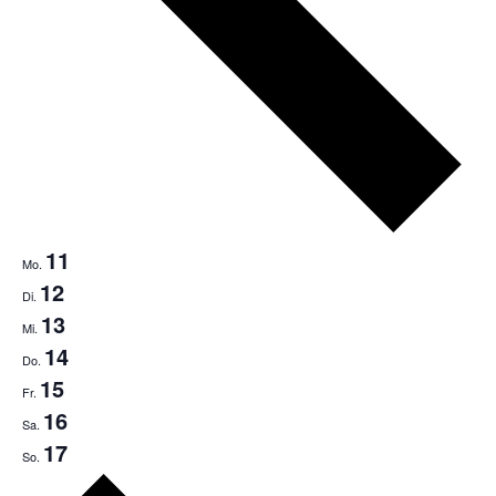
11
Mo.
12
Di.
13
Mi.
14
Do.
15
Fr.
16
Sa.
17
So.
Nächste