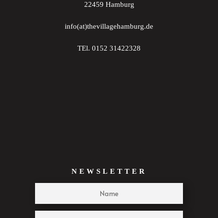
22459 Hamburg
22:00
info(at)thevillagehamburg.de
23:00
TEl. 0152 31422328
:00
NEWSLETTER