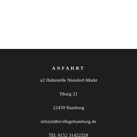
ANFAHRT
u2 Haltestelle Niendorf-Markt
Tibarg 21
22459 Hamburg
info(at)thevillagehamburg.de
TEl. 0152 31422328