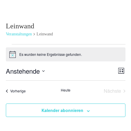
Leinwand
Veranstaltungen
Leinwand
Veranstaltungen
Es wurden keine Ergebnisse gefunden.
Hinweis
Ansi
Ver
Anstehende
Liste
Ans
Navi
Datum
Nav
wählen.
Heute
Nächste
Veranstaltungen
Vorherige
Veransta
Kalender abonnieren