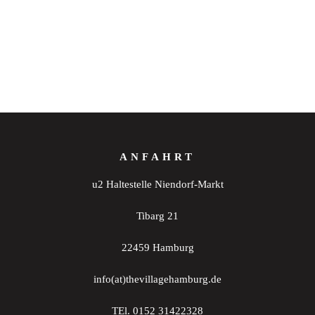
ANFAHRT
u2 Haltestelle Niendorf-Markt
Tibarg 21
22459 Hamburg
info(at)thevillagehamburg.de
TEl. 0152 31422328