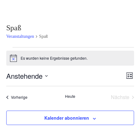
Spaß
Veranstaltungen
Spaß
Veranstaltungen
Es wurden keine Ergebnisse gefunden.
Hinweis
Ansi
Ver
Anstehende
Liste
Ans
Navi
Datum
Nav
wählen.
Heute
Nächste
Veranstaltungen
Vorherige
Veransta
Kalender abonnieren