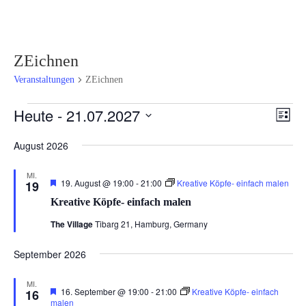
ZEichnen
Veranstaltungen
ZEichnen
Veranstaltungen
Ansi
Ver
Heute
 - 
21.07.2027
Liste
Ans
Navi
Datum
Nav
August 2026
wählen.
MI.
Hervorgehoben
19. August @ 19:00
-
21:00
Kreative Köpfe- einfach malen
19
Kreative Köpfe- einfach malen
The Village
Tibarg 21, Hamburg, Germany
September 2026
MI.
Hervorgehoben
16. September @ 19:00
-
21:00
Kreative Köpfe- einfach
16
malen