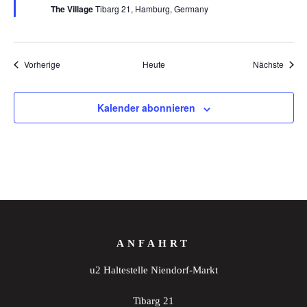
The Village
Tibarg 21, Hamburg, Germany
Veranstaltungen
Veran
Vorherige
Heute
Nächste
Kalender abonnieren
ANFAHRT
u2 Haltestelle Niendorf-Markt
Tibarg 21