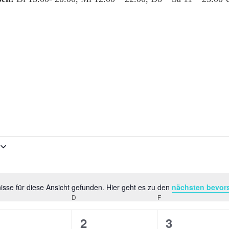
sse für diese Ansicht gefunden. Hier geht es zu den
nächsten bevor
Hinweis
TTWOCH
D
DONNERSTAG
F
FREITAG
0
0
0
1
2
3