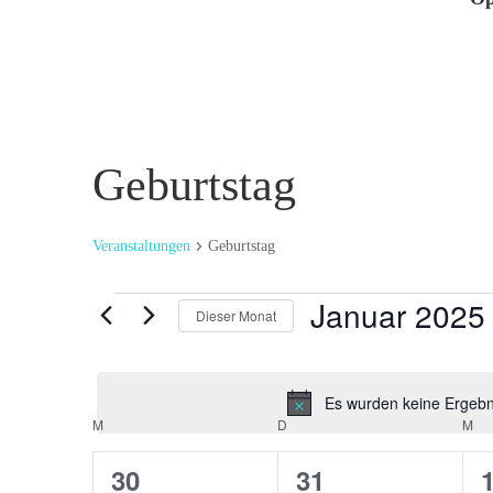
Geburtstag
Veranstaltungen
Geburtstag
Veranstaltungen
Januar 2025
Dieser Monat
Datum
wählen.
Es wurden keine Ergebni
Kalender
M
MONTAG
D
DIENSTAG
M
MI
von
0
0
30
31
Veranstaltungen