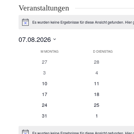
Veranstaltungen
Es wurden keine Ergebnisse für diese Ansicht gefunden. Hier 
Hinweis
07.08.2026
Datum
Kalender
M
MONTAG
D
DIENSTAG
wählen.
von
0
0
27
28
Veranstaltungen
Veranstaltungen
Veranstaltungen
0
0
3
4
Veranstaltungen
Veranstaltungen
0
0
10
11
Veranstaltungen
Veranstaltungen
0
0
17
18
Veranstaltungen
Veranstaltungen
0
0
24
25
Veranstaltungen
Veranstaltungen
0
0
31
1
Veranstaltungen
Veranstaltungen
Es wurden keine Ergebnisse für diese Ansicht gefunden. Hier 