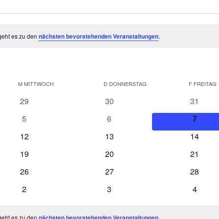
geht es zu den
nächsten bevorstehenden Veranstaltungen
.
M
MITTWOCH
D
DONNERSTAG
F
FREITAG
0
0
0
29
30
31
Veranstaltungen
Veranstaltungen
Veranst
0
0
0
5
6
7
Veranstaltungen
Veranstaltungen
Verans
0
0
0
12
13
14
Veranstaltungen
Veranstaltungen
Veranst
0
0
0
19
20
21
Veranstaltungen
Veranstaltungen
Veranst
0
0
0
26
27
28
Veranstaltungen
Veranstaltungen
Veranst
0
0
0
2
3
4
Veranstaltungen
Veranstaltungen
Veranst
geht es zu den
nächsten bevorstehenden Veranstaltungen
.