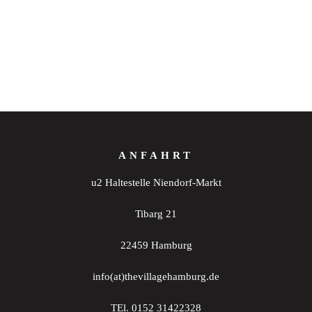
ANFAHRT
u2 Haltestelle Niendorf-Markt
Tibarg 21
22459 Hamburg
info(at)thevillagehamburg.de
TEl. 0152 31422328