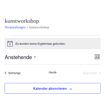
kunstworkshop
Veranstaltungen
kunstworkshop
Veranstaltungen
Es wurden keine Ergebnisse gefunden.
Hinweis
Ansi
Ver
Anstehende
Liste
Ans
Navi
Datum
Nav
wählen.
Heute
Nächste
Veranstaltungen
Vorherige
Veransta
Kalender abonnieren