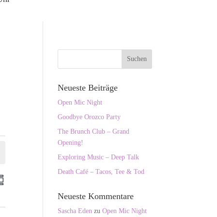
Neueste Beiträge
Open Mic Night
Goodbye Orozco Party
The Brunch Club – Grand
Opening!
Exploring Music – Deep Talk
Death Café – Tacos, Tee & Tod
V
e
Neueste Kommentare
r
a
Sascha Eden
zu
Open Mic Night