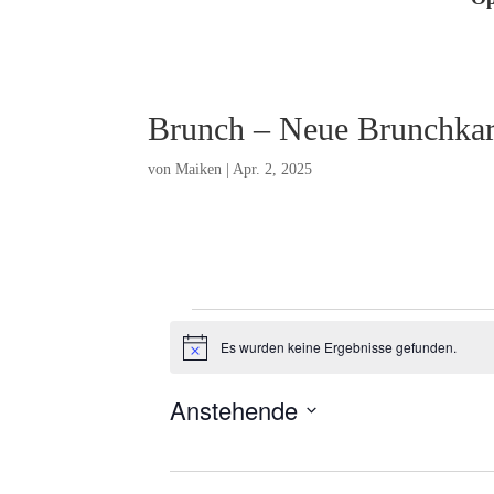
Brunch – Neue Brunchkart
von
Maiken
|
Apr. 2, 2025
Veranstaltungen
Es wurden keine Ergebnisse gefunden.
H
i
n
Anstehende
w
e
D
i
s
a
t