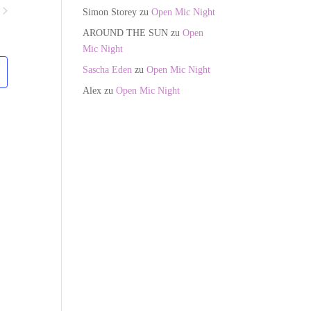
n
Simon Storey
zu
Open Mic Night
s
nstaltungen
t
AROUND THE SUN
zu
Open
a
Mic Night
l
Sascha Eden
zu
Open Mic Night
t
Alex
zu
Open Mic Night
u
n
g
A
n
s
i
c
h
t
e
n
-
N
a