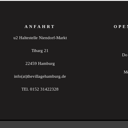
ANFAHRT
OPE
u2 Haltestelle Niendorf-Markt
Tibarg 21
Do 
22459 Hamburg
Mo
info(at)thevillagehamburg.de
TEl. 0152 31422328