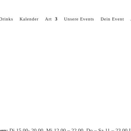
Drinks
Kalender
Art
Unsere Events
Dein Event
en:
Di 15.00- 20.00, Mi 12.00 – 22.00, Do – Sa 11 – 23.00 