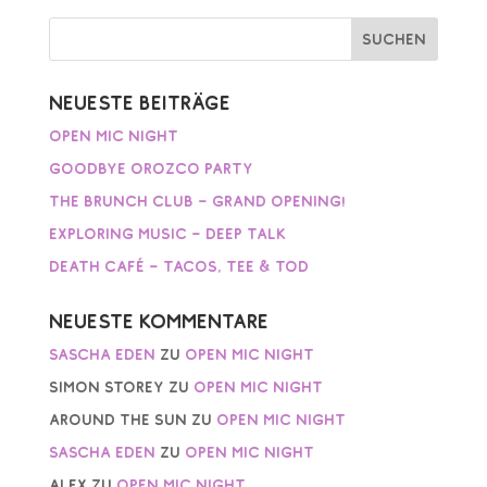
-
N
a
v
Neueste Beiträge
i
g
Open Mic Night
a
Goodbye Orozco Party
t
i
The Brunch Club – Grand Opening!
o
Exploring Music – Deep Talk
n
Death Café – Tacos, Tee & Tod
Neueste Kommentare
Sascha Eden
zu
Open Mic Night
Simon Storey
zu
Open Mic Night
AROUND THE SUN
zu
Open Mic Night
Sascha Eden
zu
Open Mic Night
Alex
zu
Open Mic Night