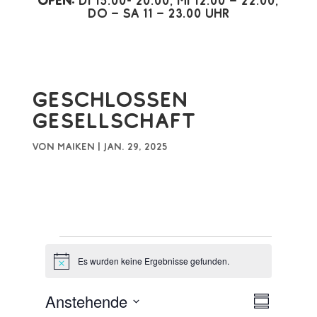
Open:
Di 15.00- 20.00, Mi 12.00 – 22.00,
Do – Sa 11 – 23.00 Uhr
Geschlossen
Gesellschaft
von
Maiken
|
Jan. 29, 2025
Veranstaltungen
Es wurden keine Ergebnisse gefunden.
H
i
n
A
V
Anstehende
w
Z
n
e
e