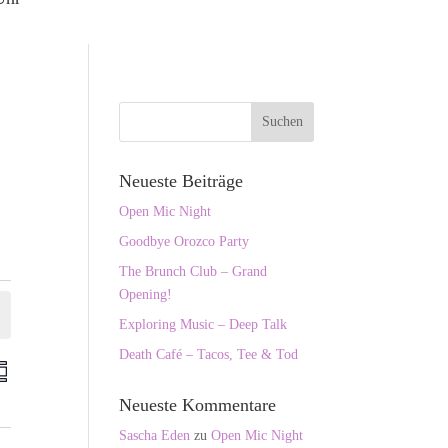
Neueste Beiträge
Open Mic Night
Goodbye Orozco Party
The Brunch Club – Grand
Opening!
Exploring Music – Deep Talk
Death Café – Tacos, Tee & Tod
V
e
Neueste Kommentare
r
a
Sascha Eden
zu
Open Mic Night