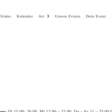
Drinks
Kalender
Art
Unsere Events
Dein Event
en:
Di 15.00- 20.00, Mi 12.00 – 22.00, Do – Sa 11 – 23.00 