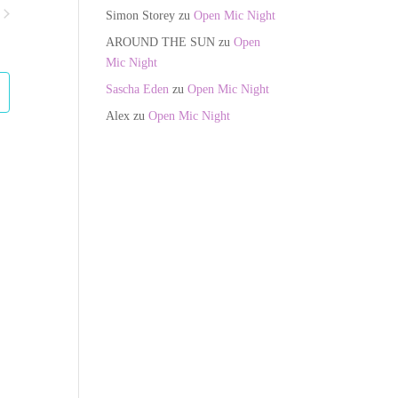
n
Simon Storey
zu
Open Mic Night
s
nstaltungen
t
AROUND THE SUN
zu
Open
a
Mic Night
l
Sascha Eden
zu
Open Mic Night
t
Alex
zu
Open Mic Night
u
n
g
A
n
s
i
c
h
t
e
n
-
N
a