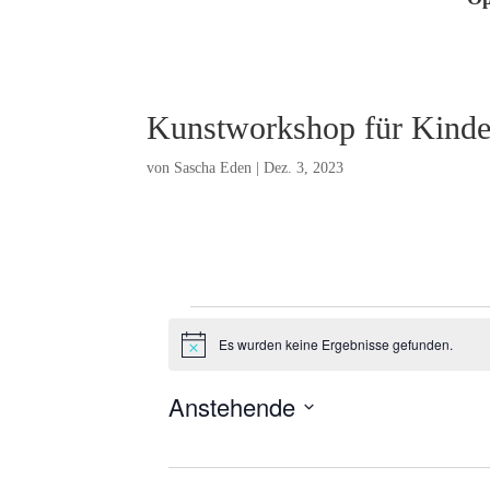
Kunstworkshop für Kinder
von
Sascha Eden
|
Dez. 3, 2023
Veranstaltungen
Es wurden keine Ergebnisse gefunden.
H
i
n
Anstehende
w
e
D
i
s
a
t