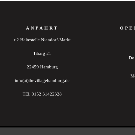
ANFAHRT
OPE
u2 Haltestelle Niendorf-Markt
Tibarg 21
Do 
22459 Hamburg
Mo
info(at)thevillagehamburg.de
TEl. 0152 31422328