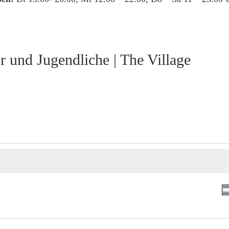
 und Jugendliche | The Village
A
Z
n
u
s
s
a
i
m