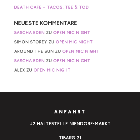
Death Café – Tacos, Tee & Tod
Neueste Kommentare
Sascha Eden
zu
Open Mic Night
Simon Storey
zu
Open Mic Night
AROUND THE SUN
zu
Open Mic Night
Sascha Eden
zu
Open Mic Night
Alex
zu
Open Mic Night
ANFAHRT
u2 Haltestelle Niendorf-Markt
Tibarg 21