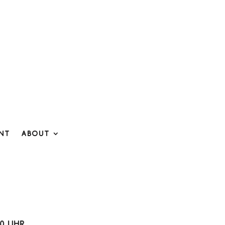
ent
About
00 Uhr