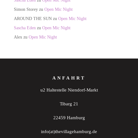
Sascha Eden
zu
Open Mic Night
Simon Storey
zu
Open Mic Night
AROUND THE SUN
zu
Open Mic Night
Sascha Eden
zu
Open Mic Night
Alex
zu
Open Mic Night
ANFAHRT
u2 Haltestelle Niendorf-Markt
Tibarg 21
22459 Hamburg
info(at)thevillagehamburg.de