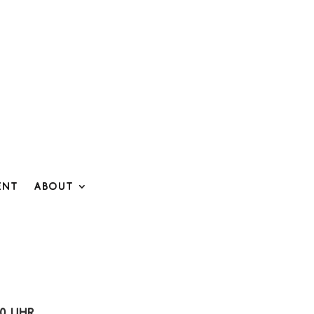
ent
About
00 Uhr