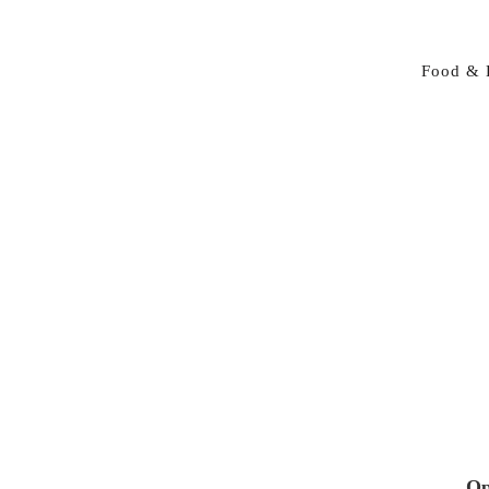
Food & 
Op