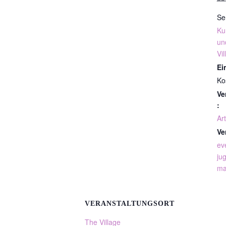
Se
Ku
un
Vil
Ein
Ko
Ve
:
Art
Ve
ev
ju
ma
VERANSTALTUNGSORT
The Village