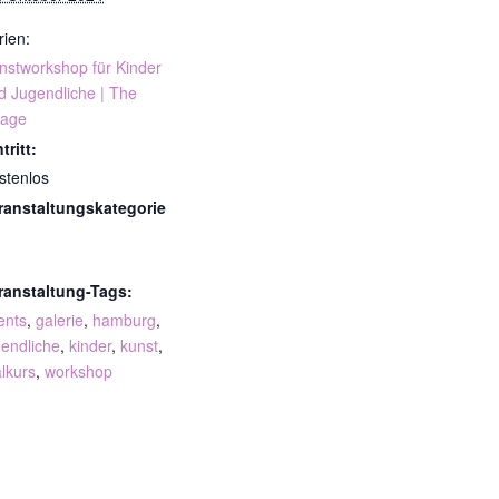
rien:
nstworkshop für Kinder
d Jugendliche | The
lage
tritt:
stenlos
ranstaltungskategorie
ranstaltung-Tags:
ents
,
galerie
,
hamburg
,
gendliche
,
kinder
,
kunst
,
lkurs
,
workshop