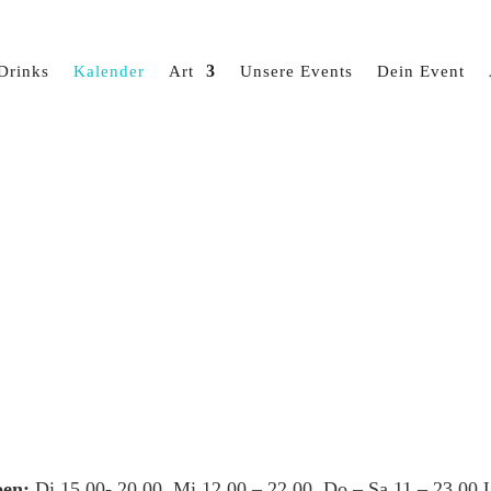
Drinks
Kalender
Art
Unsere Events
Dein Event
en:
Di 15.00- 20.00, Mi 12.00 – 22.00, Do – Sa 11 – 23.00 