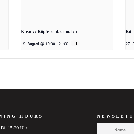
Kreative Köpfe- einfach malen
Küns
19. August @ 19:00
-
21:00
27. 
NING HOURS
NEWSLETT
Di: 15-20 Uhr