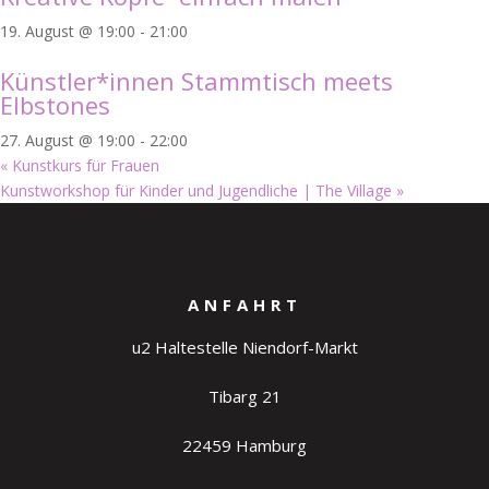
19. August @ 19:00
-
21:00
Künstler*innen Stammtisch meets
Elbstones
27. August @ 19:00
-
22:00
«
Kunstkurs für Frauen
Kunstworkshop für Kinder und Jugendliche | The Village
»
ANFAHRT
u2 Haltestelle Niendorf-Markt
Tibarg 21
22459 Hamburg