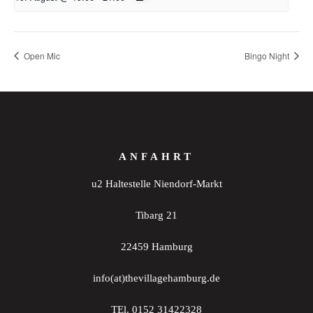
Open Mic
Bingo Night
ANFAHRT
u2 Haltestelle Niendorf-Markt
Tibarg 21
22459 Hamburg
info(at)thevillagehamburg.de
TEl. 0152 31422328