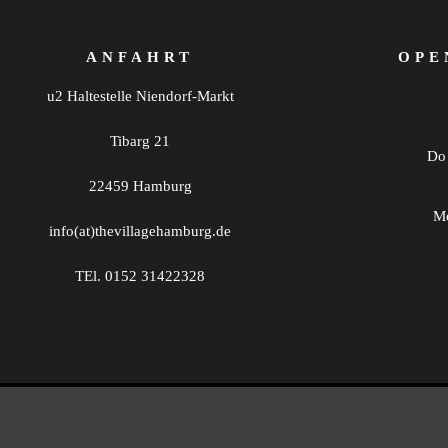
ANFAHRT
OPE
u2 Haltestelle Niendorf-Markt
Tibarg 21
Do 
22459 Hamburg
Mo
info(at)thevillagehamburg.de
TEl. 0152 31422328