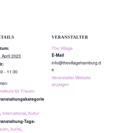
ETAILS
VERANSTALTER
tum:
The Village
E-Mail
. April 2023
info@thevillagehamburg.d
it:
e
30 - 11:30
Veranstalter-Website
rien:
anzeigen
nstkurs für Frauen
ranstaltungskategorie
,
International
,
Kultur
ranstaltung-Tags:
auen
,
kunst
,