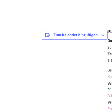
D
Zum Kalender hinzufügen
Da
25
Ze
9:
Se
Ku
Ve
n:
Art
Ve
Fr