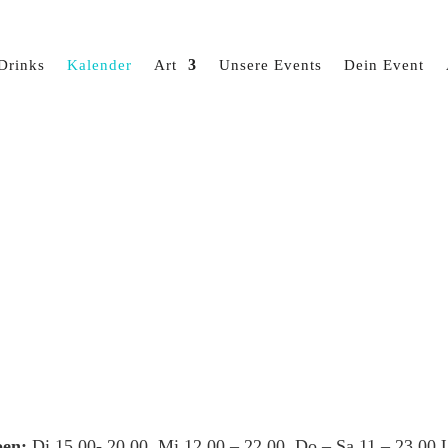
Drinks
Kalender
Art
Unsere Events
Dein Event
en:
Di 15.00- 20.00, Mi 12.00 – 22.00, Do – Sa 11 – 23.00 