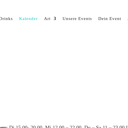
Drinks
Kalender
Art
Unsere Events
Dein Event
en:
Di 15.00- 20.00, Mi 12.00 – 22.00, Do – Sa 11 – 23.00 