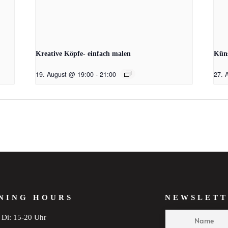
Kreative Köpfe- einfach malen
Küns
19. August @ 19:00
-
21:00
27. 
NING HOURS
NEWSLETT
Di: 15-20 Uhr