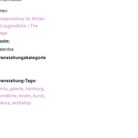
rien:
nstworkshop für Kinder
d Jugendliche | The
lage
tritt:
stenlos
ranstaltungskategorie
ranstaltung-Tags:
ents
,
galerie
,
hamburg
,
gendliche
,
kinder
,
kunst
,
lkurs
,
workshop