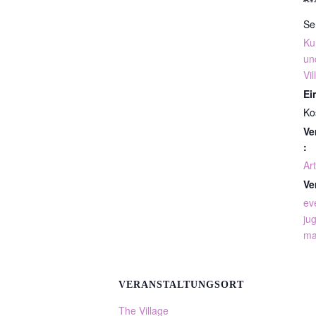
Se
Ku
un
Vil
Ein
Ko
Ve
:
Art
Ve
ev
ju
ma
VERANSTALTUNGSORT
The Village