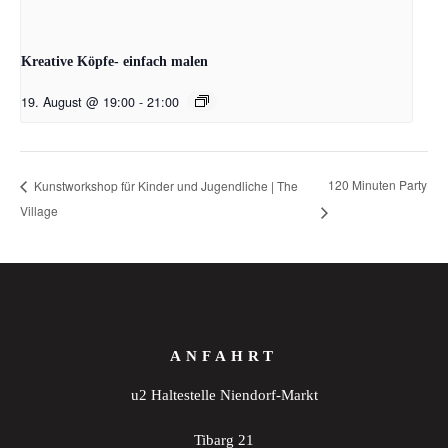
Kreative Köpfe- einfach malen
19. August @ 19:00
-
21:00
120 Minuten Party
Kunstworkshop für Kinder und Jugendliche | The
Village
ANFAHRT
u2 Haltestelle Niendorf-Markt
Tibarg 21