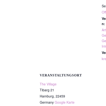
Se
Of
Ve
n:
Art
Ge
Ge
In
Ve
kre
VERANSTALTUNGSORT
The Village
Tibarg 21
Hamburg
,
22459
Germany
Google Karte