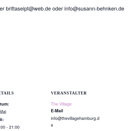
ter brittaseipt@web.de oder info@susann-behnken.de
ETAILS
VERANSTALTER
tum:
The Village
E-Mail
 Mai
info@thevillagehamburg.d
it:
e
:00 - 21:00