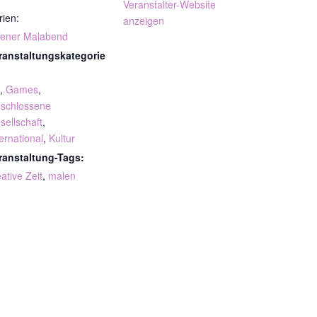
Veranstalter-Website
rien:
anzeigen
fener Malabend
ranstaltungskategorie
,
Games
,
schlossene
sellschaft
,
ternational
,
Kultur
ranstaltung-Tags:
ative Zeit
,
malen