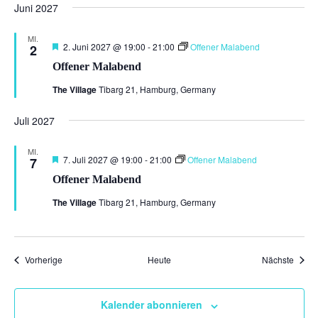
Juni 2027
MI.
Hervorgehoben
2. Juni 2027 @ 19:00
-
21:00
Offener Malabend
2
Offener Malabend
The Village
Tibarg 21, Hamburg, Germany
Juli 2027
MI.
Hervorgehoben
7. Juli 2027 @ 19:00
-
21:00
Offener Malabend
7
Offener Malabend
The Village
Tibarg 21, Hamburg, Germany
Veranstaltungen
Veran
Vorherige
Heute
Nächste
Kalender abonnieren