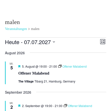
malen
Veranstaltungen
malen
Veranstaltungen
Ansi
Ver
Heute
 - 
07.07.2027
Liste
Ans
Navi
Datum
Nav
August 2026
wählen.
MI.
Hervorgehoben
5. August @ 19:00
-
21:00
Offener Malabend
5
Offener Malabend
The Village
Tibarg 21, Hamburg, Germany
September 2026
MI.
Hervorgehoben
2. September @ 19:00
-
21:00
Offener Malabend
2