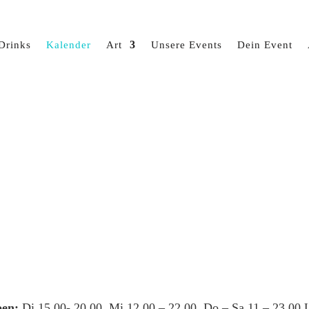
Drinks
Kalender
Art
Unsere Events
Dein Event
en:
Di 15.00- 20.00, Mi 12.00 – 22.00, Do – Sa 11 – 23.00 