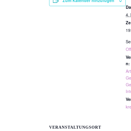
Zum Kalender hinzufügen
Da
4.
Ze
19
Se
Of
Ve
n:
Art
Ge
Ge
In
Ve
kre
VERANSTALTUNGSORT