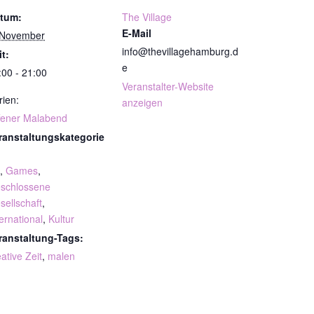
tum:
The Village
E-Mail
 November
info@thevillagehamburg.d
it:
e
:00 - 21:00
Veranstalter-Website
rien:
anzeigen
fener Malabend
ranstaltungskategorie
,
Games
,
schlossene
sellschaft
,
ternational
,
Kultur
ranstaltung-Tags:
ative Zeit
,
malen