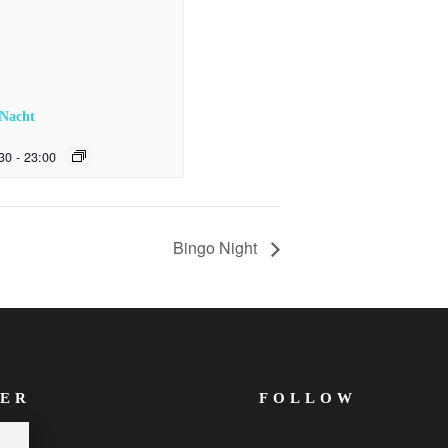
 Nacht
30
-
23:00
Bingo Night
ER
FOLLOW