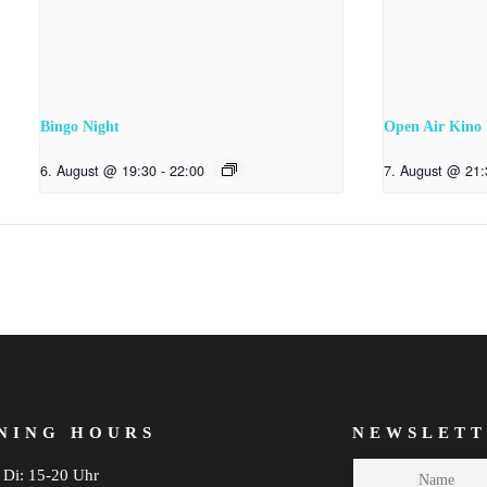
Bingo Night
Open Air Kino
6. August @ 19:30
-
22:00
7. August @ 21:
NING HOURS
NEWSLETT
Di: 15-20 Uhr