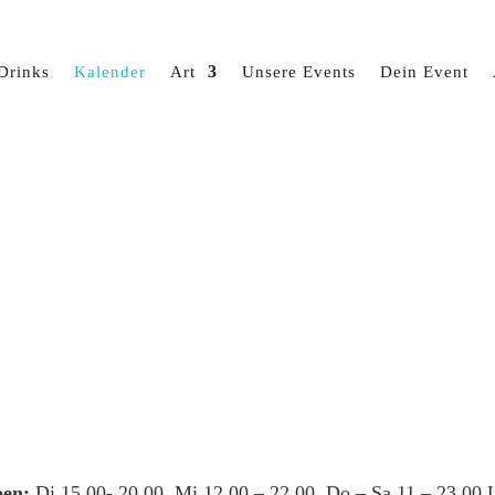
Drinks
Kalender
Art
Unsere Events
Dein Event
en:
Di 15.00- 20.00, Mi 12.00 – 22.00, Do – Sa 11 – 23.00 