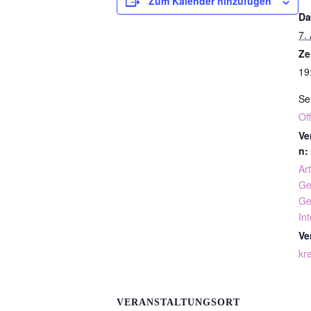
Zum Kalender hinzufügen
Da
7.
Ze
19
Se
Of
Ve
n:
Art
Ge
Ge
In
Ve
kre
VERANSTALTUNGSORT