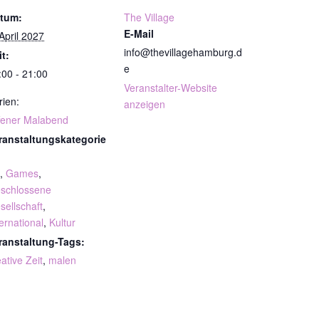
tum:
The Village
E-Mail
 April 2027
info@thevillagehamburg.d
it:
e
:00 - 21:00
Veranstalter-Website
rien:
anzeigen
fener Malabend
ranstaltungskategorie
,
Games
,
schlossene
sellschaft
,
ternational
,
Kultur
ranstaltung-Tags:
ative Zeit
,
malen