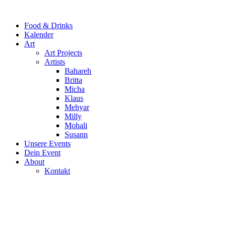
Food & Drinks
Kalender
Art
Art Projects
Artists
Bahareh
Britta
Micha
Klaus
Mehyar
Milly
Mohali
Susann
Unsere Events
Dein Event
About
Kontakt