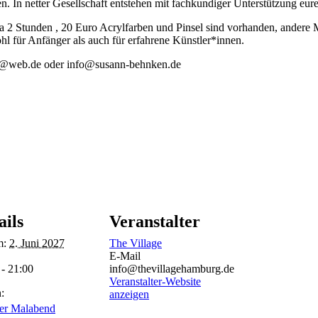
n. In netter Gesellschaft entstehen mit fachkundiger Unterstützung eu
 2 Stunden , 20 Euro Acrylfarben und Pinsel sind vorhanden, andere Ma
l für Anfänger als auch für erfahrene Künstler*innen.
ipt@web.de oder info@susann-behnken.de
ails
Veranstalter
m:
2. Juni 2027
The Village
E-Mail
 - 21:00
info@thevillagehamburg.de
Veranstalter-Website
:
anzeigen
er Malabend