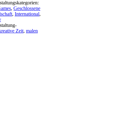
staltungskategorien:
ames
,
Geschlossene
lschaft
,
International
,
r
staltung-
kreative Zeit
,
malen