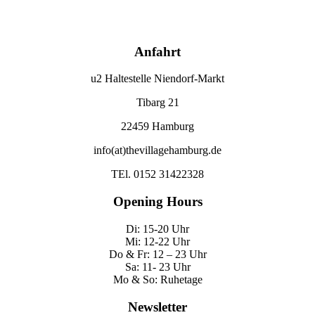
Anfahrt
u2 Haltestelle Niendorf-Markt
Tibarg 21
22459 Hamburg
info(at)thevillagehamburg.de
TEl. 0152 31422328
Opening Hours
Di: 15-20 Uhr
Mi: 12-22 Uhr
Do & Fr: 12 – 23 Uhr
Sa: 11- 23 Uhr
Mo & So: Ruhetage
Newsletter