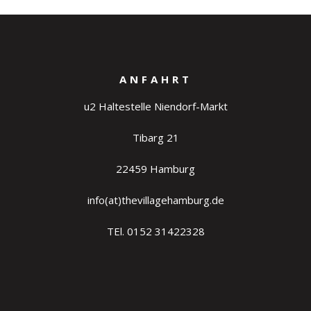
ANFAHRT
u2 Haltestelle Niendorf-Markt
Tibarg 21
22459 Hamburg
info(at)thevillagehamburg.de
TEl. 0152 31422328