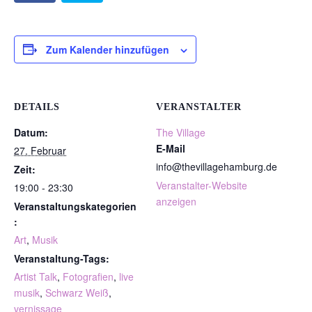
Zum Kalender hinzufügen
DETAILS
VERANSTALTER
Datum:
The Village
E-Mail
27. Februar
info@thevillagehamburg.de
Zeit:
Veranstalter-Website
19:00 - 23:30
anzeigen
Veranstaltungskategorien
:
Art
,
Musik
Veranstaltung-Tags:
Artist Talk
,
Fotografien
,
live
musik
,
Schwarz Weiß
,
vernissage