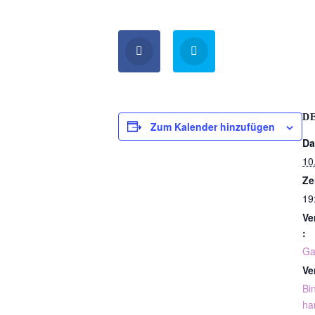
D
Zum Kalender hinzufügen
Da
10
Ze
19
Ve
:
G
Ve
Bi
ha