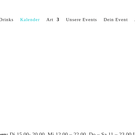
Drinks
Kalender
Art
Unsere Events
Dein Event
en:
Di 15.00- 20.00, Mi 12.00 – 22.00, Do – Sa 11 – 23.00 