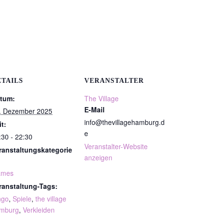
ETAILS
VERANSTALTER
tum:
The Village
E-Mail
. Dezember 2025
info@thevillagehamburg.d
it:
e
:30 - 22:30
Veranstalter-Website
ranstaltungskategorie
anzeigen
ames
ranstaltung-Tags:
ngo
,
Spiele
,
the village
mburg
,
Verkleiden