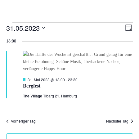
Veranstaltungen
Ansi
Ver
31.05.2023
Tag
Ans
Navi
für
Datum
Nav
18:00
31.
wählen.
Mai
2023
Hervorgehoben
31. Mai 2023 @ 18:00
-
23:30
Bergfest
The Village
Tibarg 21, Hamburg
Vorheriger Tag
Nächster Tag