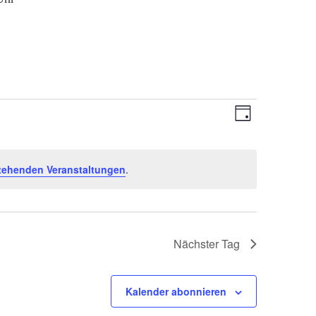
Ansichten-
Veranstaltu
Tag
Ansichten-
Navigation
Navigation
tehenden Veranstaltungen
.
Nächster Tag
Kalender abonnieren