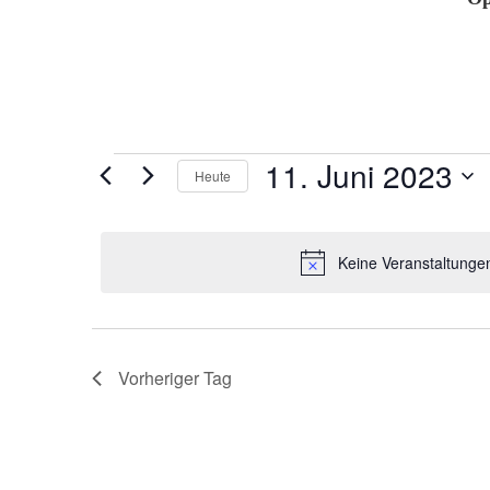
Veranstaltungen
11. Juni 2023
Heute
für
Datum
11.
wählen.
Juni
Keine Veranstaltungen
2023
Vorheriger Tag