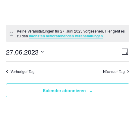
Veranstaltungen
Keine Veranstaltungen für 27. Juni 2023 vorgesehen. Hier geht es
für
Hinweis
zu den
nächsten bevorstehenden Veranstaltungen
.
27.
Ansi
Ver
27.06.2023
Juni
Tag
Ans
Navi
2023
Datum
Nav
wählen.
Vorheriger Tag
Nächster Tag
Kalender abonnieren