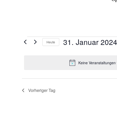
Veranstaltungen
31. Januar 202
Heute
für
Datum
31.
wählen.
Januar
Keine Veranstaltungen 
2024
Vorheriger Tag