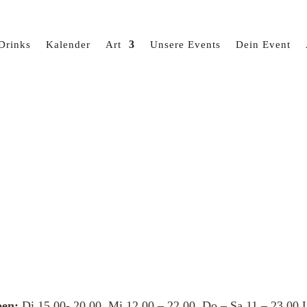
Drinks
Kalender
Art
Unsere Events
Dein Event
en:
Di 15.00- 20.00, Mi 12.00 – 22.00, Do – Sa 11 – 23.00 