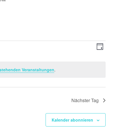
Ansichten-
Veranstaltu
Tag
Ansichten-
Navigation
Navigation
stehenden Veranstaltungen
.
Nächster Tag
Kalender abonnieren