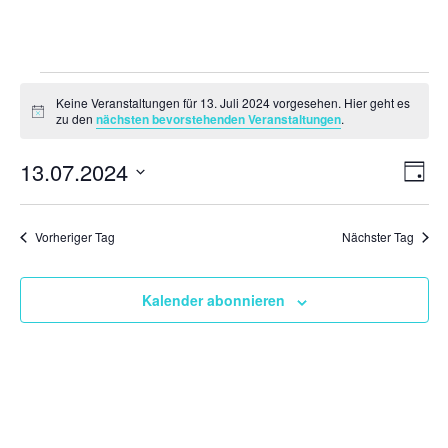
Veranstaltungen
Keine Veranstaltungen für 13. Juli 2024 vorgesehen. Hier geht es
für
Hinweis
zu den
nächsten bevorstehenden Veranstaltungen
.
13.
Ansi
Ver
13.07.2024
Juli
Tag
Ans
Navi
2024
Datum
Nav
wählen.
Vorheriger Tag
Nächster Tag
Kalender abonnieren