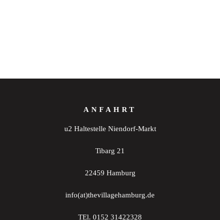
ANFAHRT
u2 Haltestelle Niendorf-Markt
Tibarg 21
22459 Hamburg
info(at)thevillagehamburg.de
TEl. 0152 31422328