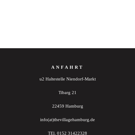
ANFAHRT
u2 Haltestelle Niendorf-Markt
Tibarg 21
22459 Hamburg
info(at)thevillagehamburg.de
TEl. 0152 31422328