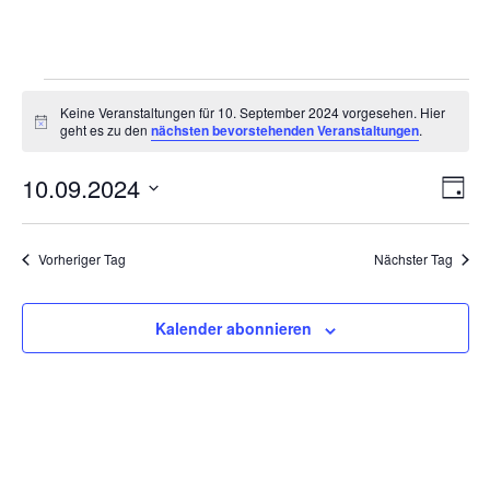
Veranstaltungen
Keine Veranstaltungen für 10. September 2024 vorgesehen. Hier
für
Hinweis
geht es zu den
nächsten bevorstehenden Veranstaltungen
.
10.
Ansi
Ver
10.09.2024
September
Tag
Ans
Navi
2024
Datum
Nav
wählen.
Vorheriger Tag
Nächster Tag
Kalender abonnieren