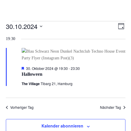
Veranstaltungen
Ansi
Ver
30.10.2024
Tag
Ans
Navi
für
Datum
Nav
19:30
30.
wählen.
Oktober
2024
Hervorgehoben
30. Oktober 2024 @ 19:30
-
23:30
Halloween
The Village
Tibarg 21, Hamburg
Vorheriger Tag
Nächster Tag
Kalender abonnieren