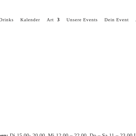
Drinks
Kalender
Art
Unsere Events
Dein Event
en:
Di 15.00- 20.00, Mi 12.00 – 22.00, Do – Sa 11 – 23.00 