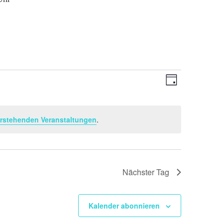
Ansichten-
Veranstaltu
Tag
Ansichten-
Navigation
Navigation
rstehenden Veranstaltungen
.
Nächster Tag
Kalender abonnieren