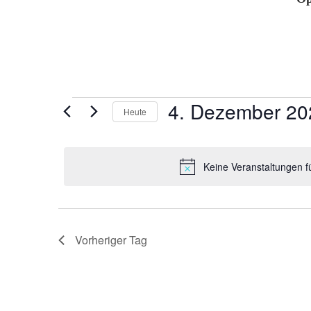
Veranstaltungen
4. Dezember 20
Heute
für
Datum
4.
wählen.
Dezember
Keine Veranstaltungen 
2024
Vorheriger Tag