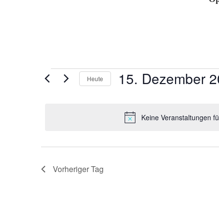
Veranstaltungen
15. Dezember 2
Heute
für
Datum
15.
wählen.
Dezember
Keine Veranstaltungen f
2024
Vorheriger Tag