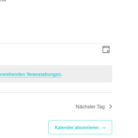
Ansichten-
Veranstaltu
Tag
Ansichten-
Navigation
Navigation
orstehenden Veranstaltungen
.
Nächster Tag
Kalender abonnieren