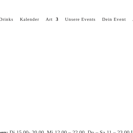
Drinks
Kalender
Art
Unsere Events
Dein Event
en:
Di 15.00- 20.00, Mi 12.00 – 22.00, Do – Sa 11 – 23.00 