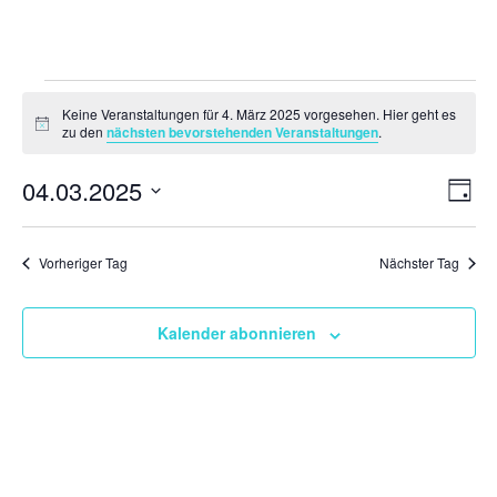
Veranstaltungen
Keine Veranstaltungen für 4. März 2025 vorgesehen. Hier geht es
für
Hinweis
zu den
nächsten bevorstehenden Veranstaltungen
.
4.
Ansi
Ver
04.03.2025
März
Tag
Ans
Navi
2025
Datum
Nav
wählen.
Vorheriger Tag
Nächster Tag
Kalender abonnieren