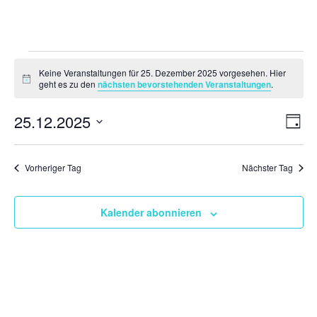
Veranstaltungen
Keine Veranstaltungen für 25. Dezember 2025 vorgesehen. Hier
für
Hinweis
geht es zu den
nächsten bevorstehenden Veranstaltungen
.
25.
Ansi
Ver
25.12.2025
Dezember
Tag
Ans
Navi
2025
Datum
Nav
wählen.
Vorheriger Tag
Nächster Tag
Kalender abonnieren