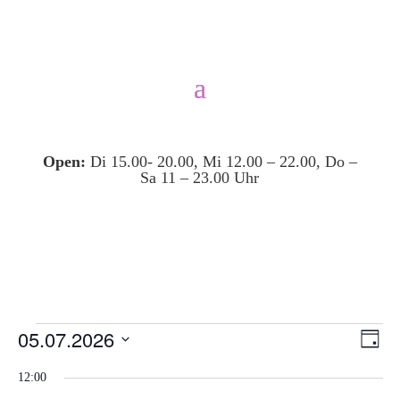
Open:
Di 15.00- 20.00, Mi 12.00 – 22.00, Do –
Sa 11 – 23.00 Uhr
Veranstaltungen
Ansi
Ver
05.07.2026
Tag
Ans
Navi
für
Datum
Nav
12:00
5.
wählen.