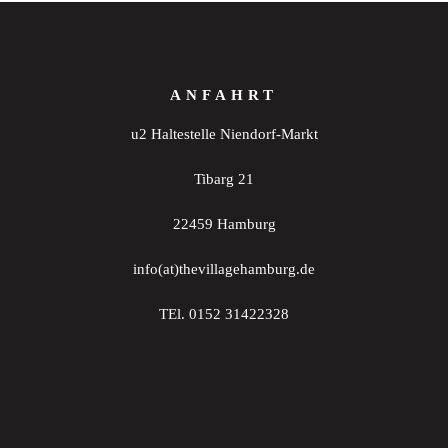
ANFAHRT
u2 Haltestelle Niendorf-Markt
Tibarg 21
22459 Hamburg
info(at)thevillagehamburg.de
TEl. 0152 31422328