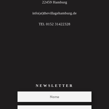
22459 Hamburg
22:00
info(at)thevillagehamburg.de
23:00
TEl. 0152 31422328
:00
NEWSLETTER