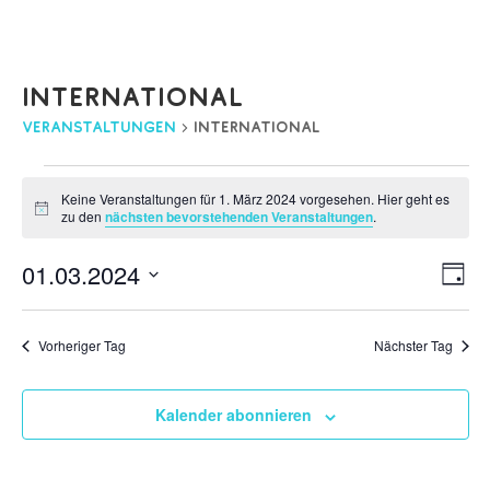
International
Veranstaltungen
International
Veranstaltungen
Keine Veranstaltungen für 1. März 2024 vorgesehen. Hier geht es
für
Hinweis
zu den
nächsten bevorstehenden Veranstaltungen
.
1.
März
An
Ve
01.03.2024
Tag
2024
An
Nav
Datum
Na
wählen.
Vorheriger Tag
Nächster Tag
Kalender abonnieren