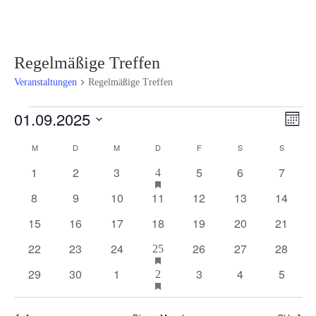
Regelmäßige Treffen
Veranstaltungen
Regelmäßige Treffen
Veranstaltungen
Ansi
Ver
01.09.2025
Monat
Ans
Navi
Datum
Nav
Kalender
M
MONTAG
D
DIENSTAG
M
MITTWOCH
D
DONNERSTAG
F
FREITAG
S
SAMSTAG
S
SONNT
wählen.
von
0
0
0
hat
0
0
0
1
2
3
5
6
7
1
4
Veranstaltungen
Veranstaltungen
Veranstaltungen
Veranstaltungen
Veranstaltungen
Veranstaltungen
Veranstaltunge
Veranst
Veranstaltung
vorgestellt
0
0
0
0
0
0
0
8
9
10
11
12
13
14
Veranstaltungen
Veranstaltungen
Veranstaltungen
Veranstaltungen
Veranstaltungen
Veranstaltungen
Veranst
0
0
0
0
0
0
0
15
16
17
18
19
20
21
Veranstaltungen
Veranstaltungen
Veranstaltungen
Veranstaltungen
Veranstaltungen
Veranstaltungen
Veranst
0
0
0
hat
0
0
0
22
23
24
26
27
28
1
25
Veranstaltungen
Veranstaltungen
Veranstaltungen
Veranstaltungen
Veranstaltungen
Veranstaltungen
Veranst
Veranstaltung
vorgestellt
0
0
0
hat
0
0
0
29
30
1
3
4
5
1
2
Veranstaltungen
Veranstaltungen
Veranstaltungen
Veranstaltungen
Veranstaltungen
Veranstaltunge
Veranst
Veranstaltung
vorgestellt